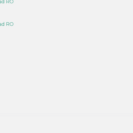
ad RO
ad RO