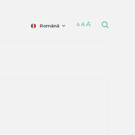
A
A
A
Română