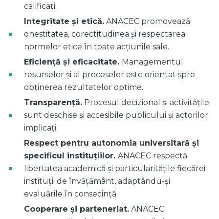
calificați.
Integritate și etică.
ANACEC promovează
onestitatea, corectitudinea și respectarea
normelor etice în toate acțiunile sale.
Eficiență și eficacitate.
Managementul
resurselor și al proceselor este orientat spre
obținerea rezultatelor optime.
Transparență.
Procesul decizional și activitățile
sunt deschise și accesibile publicului și actorilor
implicați.
Respect pentru autonomia universitară și
specificul instituțiilor.
ANACEC respectă
libertatea academică și particularitățile fiecărei
instituții de învățământ, adaptându-și
evaluările în consecință.
Cooperare și parteneriat.
ANACEC