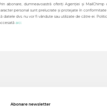
Prin abonare, dumneavoastră oferiți Agenției și MailChimp
aracter personal sunt prelucrate și protejate în conformitate 
ă datele dvs. nu vor fi vândute sau utilizate de către ei. Poli
accesată
aici
.
Abonare newsletter