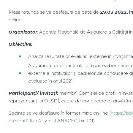
Masa rotundă se va desfășura pe data de
29.03.2022, î
online.
Organizator
: Agenţia Naţională de Asigurare a Calităţii î
Obiective:
Analiza rezultatelor evaluării externe în învățămâ
Asigurarea feed-back-ului din partea beneficiarilo
externe a instituțiilor și cadrelor de conducere d
evaluate în anul 2021
Participanți/ invitați:
membrii Comisiei de profil în înv
reprezentanți ai OLSDÎ, cadre de conducere din învățămâ
Ședința se va desfășura în format mixt: on-line (
https://b
prezență fizică (sediul ANACEC, bir. 101)