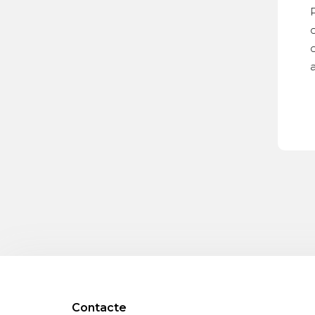
c
c
Contacte