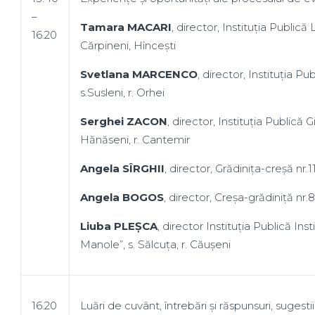
–
Tamara MACARI
, director, Instituția Publică
16.20
Cărpineni, Hîncești
Svetlana MARCENCO
, director, Instituția Pu
s.Susleni, r. Orhei
Serghei ZACON
, director, Instituția Publică
Hănăseni, r. Cantemir
Angela SÎRGHII
, director, Grădinița-creșă nr.1
Angela BOGOS
, director, Creșa-grădiniță nr.8
Liuba PLEȘCA
, director Instituția Publică In
Manole”, s. Sălcuța, r. Căușeni
16.20
Luări de cuvânt, întrebări și răspunsuri, sugestii