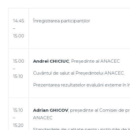
14.45
Înregistrarea participanților
–
15.00
15.00
Andrei CHICIUC
, Președinte al ANACEC
–
Cuvântul de salut al Președintelui ANACEC.
15.10
Prezentarea rezultatelor evaluării externe în î
15.10
Adrian GHICOV
, președinte al Comisiei de pr
–
ANACEC
15.20
Standardele de calitate pentru instituțiile de