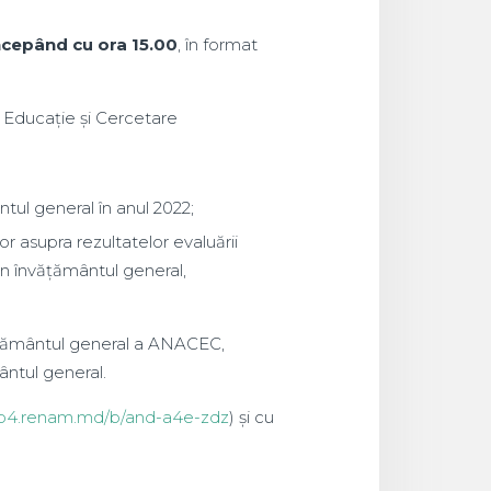
ncepând cu ora 15.00
, în format
n Educație și Cercetare
ntul general în anul 2022;
r asupra rezultatelor evaluării
in învățământul general,
ățământul general a ANACEC,
ntul general.
bb4.renam.md/b/and-a4e-zdz
) și cu