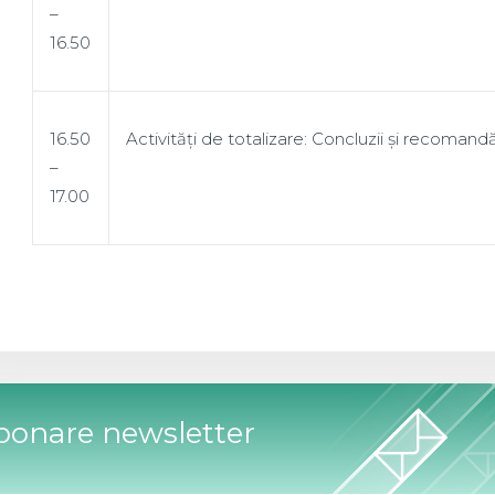
–
16.50
16.50
Activități de totalizare: Concluzii și recomandăr
–
17.00
bonare newsletter