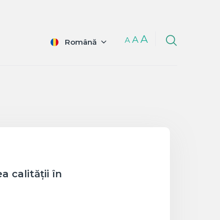
A
A
A
Română
calității în