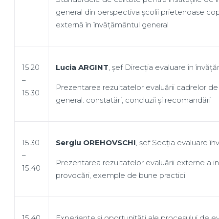
general din perspectiva școlii prietenoase cop
externă în învățământul general
15.20
Lucia ARGINT
, șef Direcția evaluare în înv
–
Prezentarea rezultatelor evaluării cadrelor d
15.30
general: constatări, concluzii și recomandări
15.30
Sergiu OREHOVSCHI
, șef Secția evaluare 
–
Prezentarea rezultatelor evaluării externe a in
15.40
provocări, exemple de bune practici
15.40
Experiențe și oportunități ale procesului de e