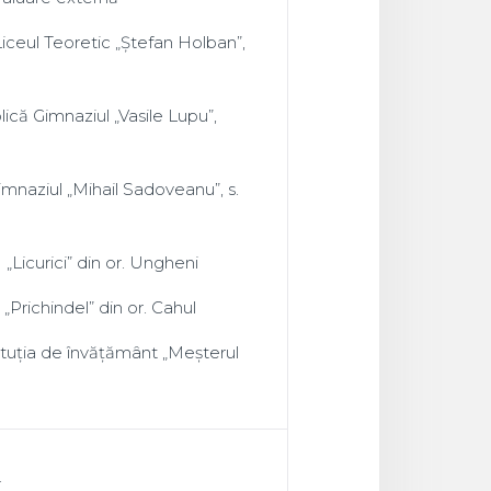
 Liceul Teoretic „Ștefan Holban”,
blică Gimnaziul „Vasile Lupu”,
 Gimnaziul „Mihail Sadoveanu”, s.
1 „Licurici” din or. Ungheni
 „Prichindel” din or. Cahul
stituția de învățământ „Meșterul
.