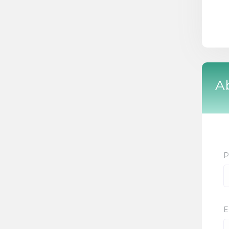
A
P
E