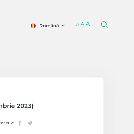
A
A
A
Română
mbrie 2023)
stribuie: