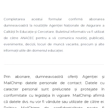
Completarea acestui formular confirmă abonarea
dumneavoastră la noutățile Agenției Naționale de Asigurare a
Calității în Educație și Cercetare. Buletinul informativ va fi utilizat
de către ANACEC pentru a vă comunica noutăți, publicații,
evenimente, decizii, locuri de muncă vacante, precum și alte
informații utile din domeniul educației.
Prin abonare, dumneavoastră oferiți Agenției și
MailChimp datele personale de contact. Datele cu
caracter personal sunt prelucrate și protejate în
conformitate cu legislația în vigoare. MailChimp afirmă
că datele dvs. nu vor fi vândute sau utilizate de către ei.
Politica MailChimp de confidențialitate poate fi