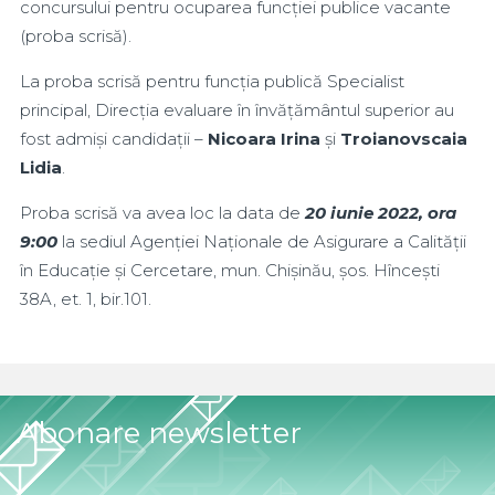
concursului pentru ocuparea funcției publice vacante
(proba scrisă).
La proba scrisă pentru funcția publică Specialist
principal, Direcția evaluare în învățământul superior au
fost admiși candidații –
Nicoara Irina
și
Troianovscaia
Lidia
.
Proba scrisă va avea loc la data de
20 iunie 2022, ora
9:00
la sediul Agenției Naționale de Asigurare a Calității
în Educație și Cercetare, mun. Chișinău, șos. Hîncești
38A, et. 1, bir.101.
Abonare newsletter