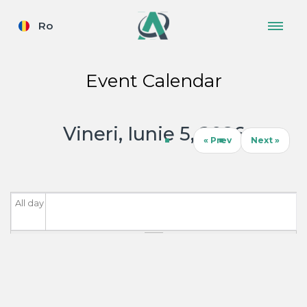
Ro
Event Calendar
Vineri, Iunie 5, 2026
« Prev
Next »
All day