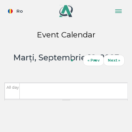
Ro
Event Calendar
Marţi, Septembrie 12, 2023
« Prev
Next »
All day