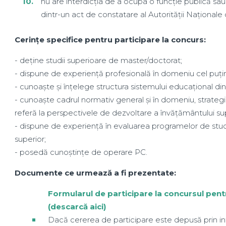
nu are interdicția de a ocupa o funcție publică sa
dintr-un act de constatare al Autorității Naționale 
Cerinţe specifice pentru participare la concurs:
- deține studii superioare de master/doctorat;
- dispune de experiență profesională în domeniu cel puțin
- cunoaște și înțelege structura sistemului educațional d
- cunoaște cadrul normativ general și în domeniu, strategiil
referă la perspectivele de dezvoltare a învățământului sup
- dispune de experiență în evaluarea programelor de studii 
superior;
- posedă cunoștințe de operare PC.
Documente ce urmează a fi prezentate:
Formularul de participare la concursul pent
(descarcă aici)
Dacă cererea de participare este depusă prin in