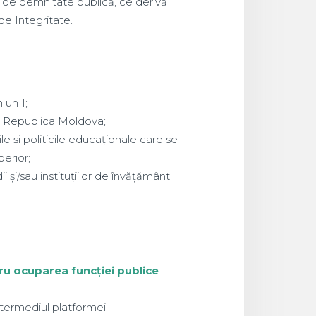
u de demnitate publică, ce derivă
de Integritate.
 un 1;
in Republica Moldova;
e și politicile educaționale care se
erior;
și/sau instituțiilor de învățământ
ru ocuparea funcției publice
termediul platformei