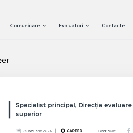
Comunicare
Evaluatori
Contacte
eer
Specialist principal, Direcția evaluar
superior
Faceb
25 Ianuarie 2024
CAREER
Distribuie: