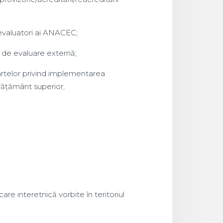
evaluatori ai ANACEC;
e de evaluare externă;
artelor privind implementarea
nvățământ superior;
re interetnică vorbite în teritoriul