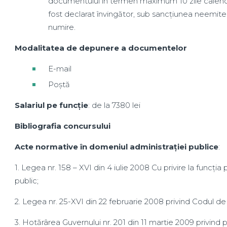
documentului în termen maximum 10 zile calendar
fost declarat învingător, sub sancțiunea neemiteri
numire.
Modalitatea de depunere a documentelor
E-mail
Poștă
Salariul pe funcție
: de la 7380 lei
Bibliografia concursului
Acte normative în domeniul administrației publice
:
1. Legea nr. 158 – XVI din 4 iulie 2008 Cu privire la funcția 
public;
2. Legea nr. 25-XVI din 22 februarie 2008 privind Codul de 
3. Hotărârea Guvernului nr. 201 din 11 martie 2009 privind 