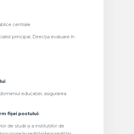
ublice centrale
ialist principal, Direcția evaluare în
lui
 domeniul educației, asigurarea
m fişei postului:
 de studii și a instituțiilor de
ovizorie/acreditării/reacreditării