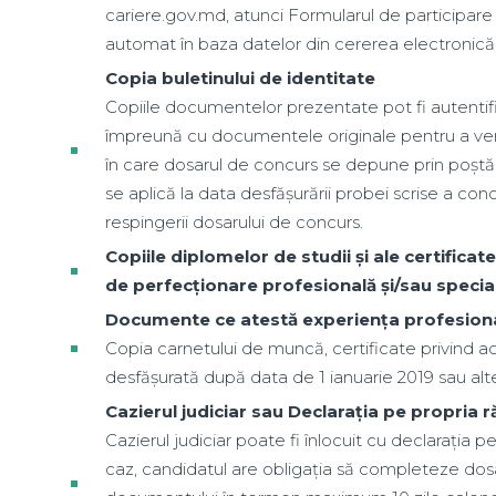
cariere.gov.md, atunci Formularul de participare
automat în baza datelor din cererea electronică
Copia buletinului de identitate
Copiile documentelor prezentate pot fi autentif
împreună cu documentele originale pentru a verifi
în care dosarul de concurs se depune prin poștă
se aplică la data desfășurării probei scrise a con
respingerii dosarului de concurs.
Copiile diplomelor de studii și ale certificat
de perfecționare profesională și/sau specia
Documente ce atestă experiența profesion
Copia carnetului de muncă, certificate privind ac
desfășurată după data de 1 ianuarie 2019 sau a
Cazierul judiciar sau Declarația pe propria
Cazierul judiciar poate fi înlocuit cu declarația 
caz, candidatul are obligația să completeze dosa