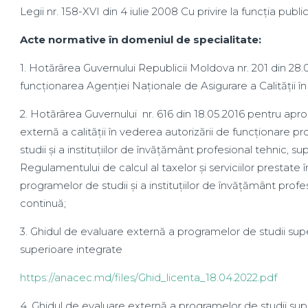
Legii nr. 158-XVI din 4 iulie 2008 Cu privire la funcția public
Acte normative în domeniul de specialitate:
1. Hotărârea Guvernului Republicii Moldova nr. 201 din 28.0
funcționarea Agenției Naționale de Asigurare a Calității în
2. Hotărârea Guvernului nr. 616 din 18.05.2016 pentru ap
externă a calității în vederea autorizării de funcționare pr
studii și a instituțiilor de învățământ profesional tehnic, s
Regulamentului de calcul al taxelor și serviciilor prestate în
programelor de studii și a instituțiilor de învățământ profe
continuă;
3. Ghidul de evaluare externă a programelor de studii superio
superioare integrate
https://anacec.md/files/Ghid_licenta_18.04.2022.pdf
4. Ghidul de evaluare externă a programelor de studii super