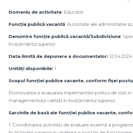
Domeniu de activitate
: Educaţie
Funcţia publică vacantă
: Autoritate ale administraţiei p
Denumire funcţie publică vacantă/Subdiviziune
: Spec
învățământul superior
Data-limită de depunere a documentelor:
12.04.2024
Unități disponibile:
1
Scopul funcţiei publice vacante, conform fişei postu
Promovarea și evaluarea implementării politicii de stat în
managementului calității în învățământul superior.
Sarcinile de bază ale funcţiei publice vacante, confor
1. Coordonarea activității de evaluare externă a programelor
învățământ superior în vederea autorizării de funcționare pr