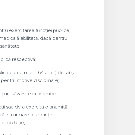
ntru exercitarea funcției publice,
 medicală abilitată, dacă pentru
 sănătate;
blică respectivă;
că conform art. 64 alin. (1) lit. a) și
 pentru motive disciplinare;
iuni săvârșite cu intenție;
ții sau de a exercita o anumită
ă, ca urmare a sentinței
interdicție;