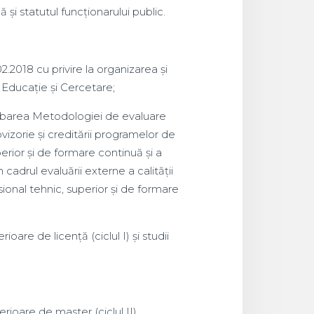
ă și statutul funcționarului public.
2.2018 cu privire la organizarea și
 Educație și Cercetare;
robarea Metodologiei de evaluare
ovizorie și creditării programelor de
uperior și de formare continuă și a
 cadrul evaluării externe a calității
sional tehnic, superior și de formare
are de licență (ciclul I) și studii
ioare de master (ciclul II).