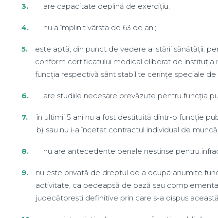
are capacitate deplină de exercițiu;
nu a împlinit vârsta de 63 de ani;
este aptă, din punct de vedere al stării sănătății, pe
conform certificatului medical eliberat de instituția
funcția respectivă sânt stabilite cerințe speciale de
are studiile necesare prevăzute pentru funcția pu
în ultimii 5 ani nu a fost destituită dintr-o funcție publi
b) sau nu i-a încetat contractul individual de muncă
nu are antecedente penale nestinse pentru infracț
nu este privată de dreptul de a ocupa anumite func
activitate, ca pedeapsă de bază sau complementar
judecătorești definitive prin care s-a dispus această 