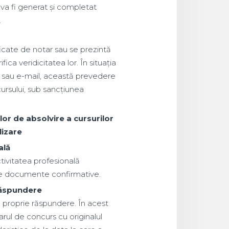
 va fi generat și completat
.
icate de notar sau se prezintă
ca veridicitatea lor. În situația
 sau e-mail, această prevedere
cursului, sub sancțiunea
elor de absolvire a cursurilor
lizare
ală
tivitatea profesională
lte documente confirmative.
 răspundere
pe proprie răspundere. În acest
rul de concurs cu originalul