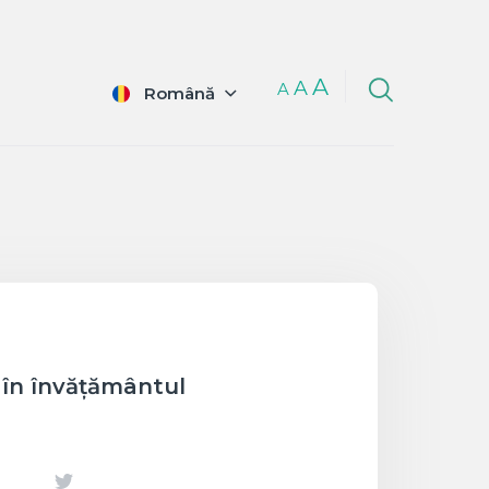
A
A
A
Română
e în învățământul
ook
Twitter