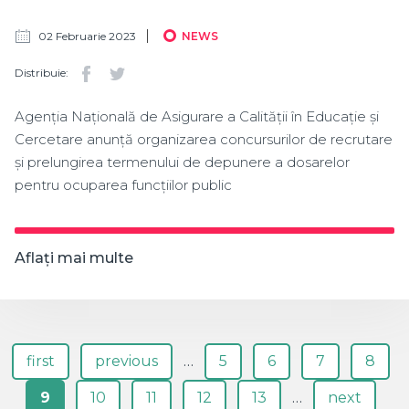
02 Februarie 2023
NEWS
Distribuie:
Agenția Națională de Asigurare a Calității în Educație și
Cercetare anunță organizarea concursurilor de recrutare
și prelungirea termenului de depunere a dosarelor
pentru ocuparea funcțiilor public
Aflați mai multe
Pagini
first
previous
…
5
6
7
8
9
10
11
12
13
…
next