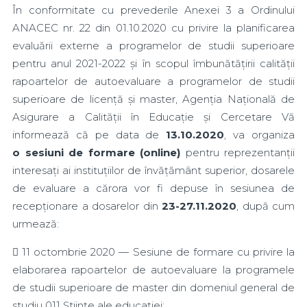
În conformitate cu prevederile Anexei 3 a Ordinului
ANACEC nr. 22 din 01.10.2020 cu privire la planificarea
evaluării externe a programelor de studii superioare
pentru anul 2021-2022 și în scopul îmbunătățirii calității
rapoartelor de autoevaluare a programelor de studii
superioare de licență și master, Agenția Națională de
Asigurare a Calității în Educație și Cercetare Vă
informează că pe data de
13.10.2020
, va organiza
o sesiuni de formare (online)
pentru reprezentanții
interesați ai instituțiilor de învățământ superior, dosarele
de evaluare a cărora vor fi depuse în sesiunea de
recepționare a dosarelor din
23-27.11.2020
, după cum
urmează:
 11 octombrie 2020 — Sesiune de formare cu privire la
elaborarea rapoartelor de autoevaluare la programele
de studii superioare de master din domeniul general de
studiu 011 Științe ale educației;