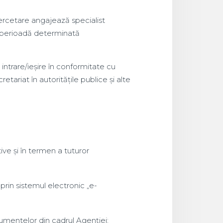
Cercetare angajează specialist
 perioadă determinată
intrare/ieșire în conformitate cu
etariat în autoritățile publice și alte
tive și în termen a tuturor
 prin sistemul electronic „e-
ocumentelor din cadrul Agenției;