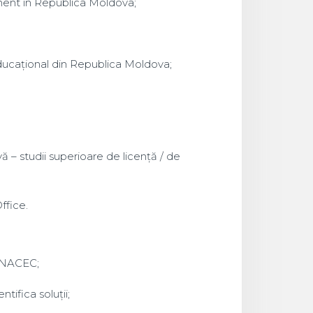
nent în Republica Moldova;
educațional din Republica Moldova;
 – studii superioare de licență / de
ffice.
 ANACEC;
tifica soluții;