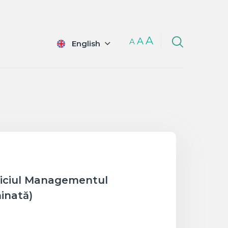
A
A
A
English
rviciul Managementul
inată)