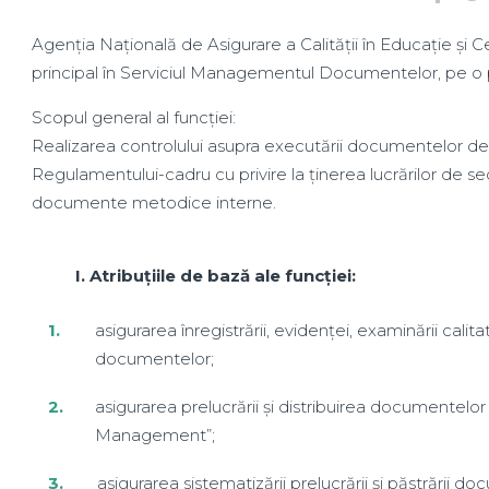
Agenția Națională de Asigurare a Calității în Educație și 
principal în Serviciul Managementul Documentelor, pe o
Scopul general al funcției:
Realizarea controlului asupra executării documentelor de 
Regulamentului-cadru cu privire la ținerea lucrărilor de secr
documente metodice interne.
I. Atribuțiile de bază ale funcției:
asigurarea înregistrării, evidenței, examinării calita
documentelor;
asigurarea prelucrării și distribuirea documentelor
Management”;
asigurarea sistematizării prelucrării și păstrării d