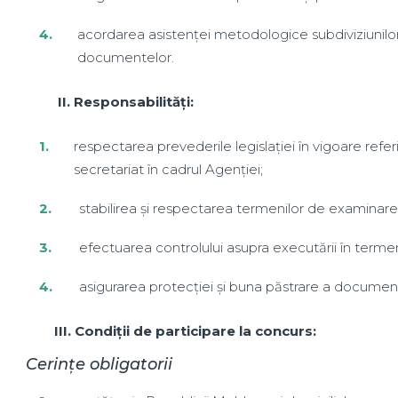
acordarea asistenței metodologice subdiviziunilor
documentelor.
II. Responsabilități:
respectarea prevederile legislației în vigoare referi
secretariat în cadrul Agenției;
stabilirea și respectarea termenilor de examinar
efectuarea controlului asupra executării în term
asigurarea protecției și buna păstrare a document
III. Condiții de participare la concurs:
Cerințe obligatorii