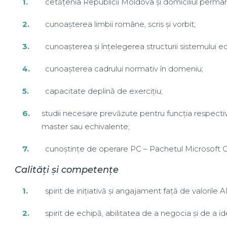
cetățenia Republicii Moldova și domiciliul perma
cunoașterea limbii române, scris și vorbit;
cunoașterea și înțelegerea structurii sistemului 
cunoașterea cadrului normativ în domeniu;
capacitate deplină de exercițiu;
studii necesare prevăzute pentru funcția respectivă
master sau echivalente;
cunoștințe de operare PC – Pachetul Microsoft O
Calități și competențe
spirit de inițiativă și angajament față de valorile
spirit de echipă, abilitatea de a negocia și de a iden