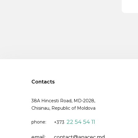
Contacts
38A Hincesti Road, MD-2028,
Chisinau, Republic of Moldova
22 54 54 11
phone:
+373
email:
contact@anacec.md