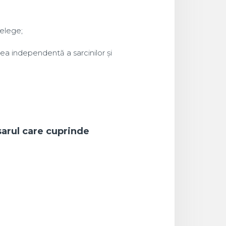
țelege;
area independentă a sarcinilor și
sarul care cuprinde