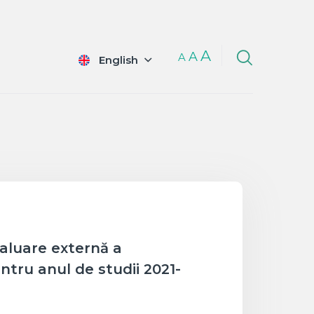
A
A
A
English
valuare externă a
ntru anul de studii 2021-