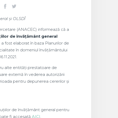
eral și OLSDÎ
i Cercetare (ANACEC) informează că a
iilor de învățământ general
a fost elaborat în baza Planurilor de
ialitate în domeniul învățământului
6.11.2021.
ru alte entități prestatoare de
luare externă în vederea autorizării
rioada pentru depunerea cererilor și
ituțiilor de învățământ general pentru
poate fi accesată
AICI
.