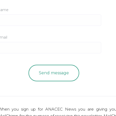
ame
mail
When you sign up for ANACEC News you are giving you
ailChimp for the purpose of receiving this newsletter. MailCh