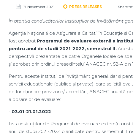
17 November 2021
PRESS RELEASES
Share to:
În atenția conducătorilor instituțiilor de învățământ gen
Agenția Națională de Asigurare a Calității în Educație ș
fost aprobat
Programul de evaluare externă a instituț
pentru anul de studii 2021-2022, semestrul II.
Acesta 
perspectivă prezentate de către Organele locale de spec
și aprobat prin ordinul președintelui ANACEC nr. 52-A din 1
Pentru aceste instituții de învățământ general, dar și pent
servicii educaționale (publice și private), care solicită eva
de funcționare provizorie/ acreditării, ANACEC anunță pe
a dosarelor de evaluare:
- 03.01-21.01.2022
Lista instituțiilor din Programul de evaluare externă a inst
anul de studii 2021-2022, planificate pentru semestrul II, 