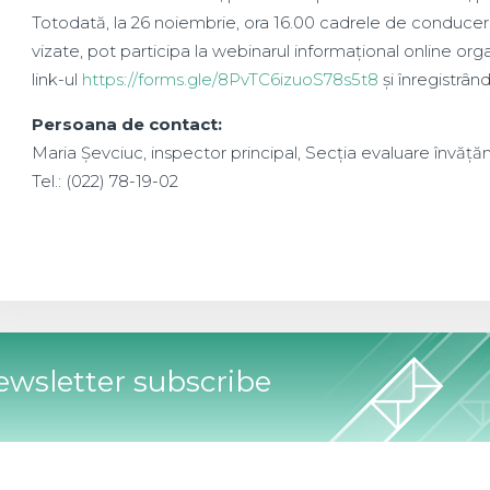
Totodată, la 26 noiembrie, ora 16.00 cadrele de conducere
vizate, pot participa la webinarul informațional online 
link-ul
https://forms.gle/8PvTC6izuoS78s5t8
și înregistrân
Persoana de contact:
Maria Șevciuc, inspector principal, Secția evaluare învăță
Tel.: (022) 78-19-02
wsletter subscribe