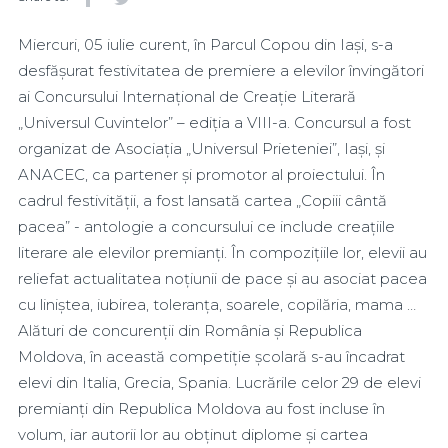
Miercuri, 05 iulie curent, în Parcul Copou din Iași, s-a
desfășurat festivitatea de premiere a elevilor învingători
ai Concursului Internațional de Creație Literară
„Universul Cuvintelor” – ediția a VIII-a. Concursul a fost
organizat de Asociația „Universul Prieteniei”, Iași, și
ANACEC, ca partener și promotor al proiectului. În
cadrul festivității, a fost lansată cartea „Copiii cântă
pacea” - antologie a concursului ce include creațiile
literare ale elevilor premianți. În compozițiile lor, elevii au
reliefat actualitatea noțiunii de pace și au asociat pacea
cu liniștea, iubirea, toleranța, soarele, copilăria, mama …
Alături de concurenții din România și Republica
Moldova, în această competiție școlară s-au încadrat
elevi din Italia, Grecia, Spania. Lucrările celor 29 de elevi
premianți din Republica Moldova au fost incluse în
volum, iar autorii lor au obținut diplome și cartea