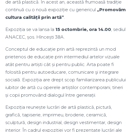
de artă plastică. În acest an, această frumoasă tradiție
continuă cu o nouă expoziție cu genericul
„Promovăm
cultura calității prin artă”
.
Expoziția se va lansa la
15 octombrie, ora 14.00
, sediul
ANACEC, șos. Hîncești 38A.
Conceptul de educație prin artă reprezintă un mod
prietenos de educație prin intermediul artelor vizuale
atât pentru artiști cât și pentru public. Arta poate fi
folosită pentru autoeducare, comunicare şi integrare
socială. Expoziția are drept scop familiarizarea publicului
iubitor de artă cu operele artiștilor contemporani, tineri
și copii promovând dialogul între generații.
Expoziția reunește lucrări de artă plastică, pictură,
grafică, tapiserie, imprimeu, broderie, ceramică,
sculptură, design industrial, design vestimentar, design
interior. În cadrul expoziției vor fi prezentate lucrări ale