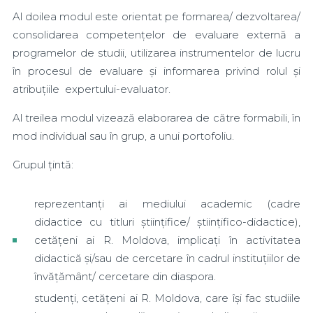
Al doilea modul este orientat pe formarea/ dezvoltarea/
consolidarea competențelor de evaluare externă a
programelor de studii, utilizarea instrumentelor de lucru
în procesul de evaluare și informarea privind rolul și
atribuțiile expertului-evaluator.
Al treilea modul vizează elaborarea de către formabili, în
mod individual sau în grup, a unui portofoliu.
Grupul țintă:
reprezentanți ai mediului academic (cadre
didactice cu titluri științifice/ științifico-didactice),
cetățeni ai R. Moldova, implicați în activitatea
didactică și/sau de cercetare în cadrul instituțiilor de
învățământ/ cercetare din diaspora.
studenți, cetățeni ai R. Moldova, care își fac studiile