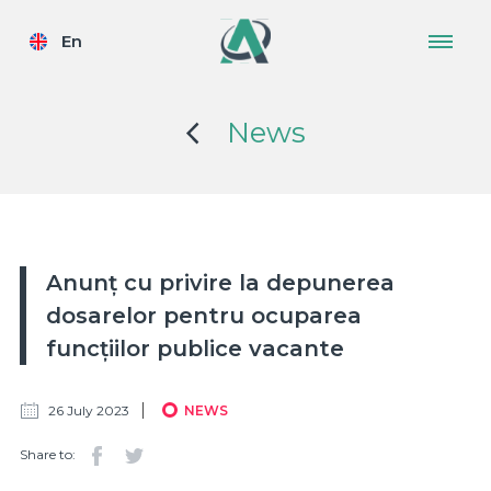
En
News
Anunț cu privire la depunerea
dosarelor pentru ocuparea
funcțiilor publice vacante
26 July 2023
NEWS
Share to: